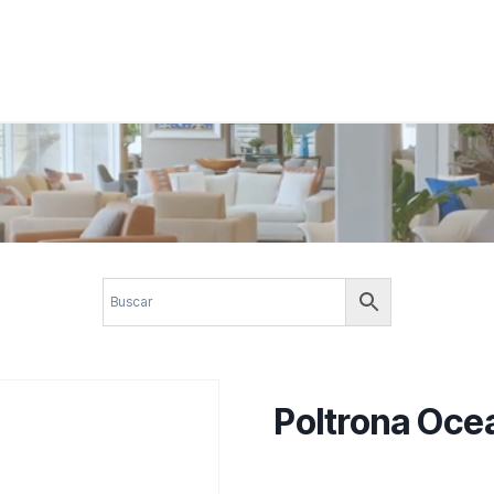
 corporativos com elegância, funcionalidade e personalidade. Expl
design.
Poltrona Oce