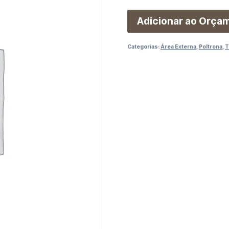
Adicionar ao Orça
Categorias:
Área Externa
,
Poltrona
,
T