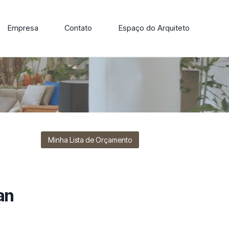
Empresa
Contato
Espaço do Arquiteto
ore nossa linha de cadeiras, poltronas, sofás e mesas de
Minha Lista de Orçamento
an