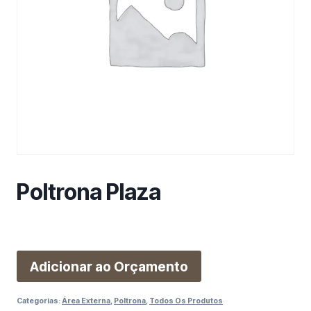
m
a
c
a
t
e
g
o
r
i
a
Poltrona Plaza
Adicionar ao Orçamento
Categorias:
Área Externa
,
Poltrona
,
Todos Os Produtos