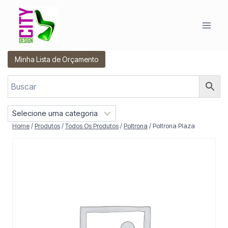
Pular
para
o
Conteúdo
Minha Lista de Orçamento
S
e
Home
/
Produtos
/
Todos Os Produtos
/
Poltrona
/
Poltrona Plaza
l
e
c
i
o
n
e
u