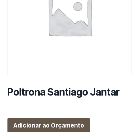
m
a
c
a
t
e
g
o
r
i
a
Poltrona Santiago Jantar
Adicionar ao Orçamento