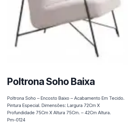
m
a
c
a
t
e
g
o
r
i
a
Poltrona Soho Baixa
Poltrona Soho – Encosto Baixo – Acabamento Em Tecido.
Pintura Especial. Dimensões: Largura 72Cm X
Profundidade 75Cm X Altura 75Cm. – 42Cm Altura.
Pm-0124