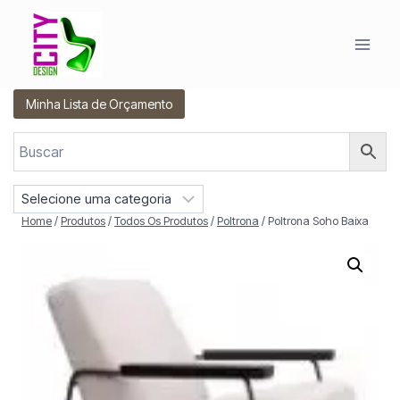
Pular
para
o
Conteúdo
Minha Lista de Orçamento
S
e
Home
/
Produtos
/
Todos Os Produtos
/
Poltrona
/
Poltrona Soho Baixa
l
e
c
i
o
n
e
u