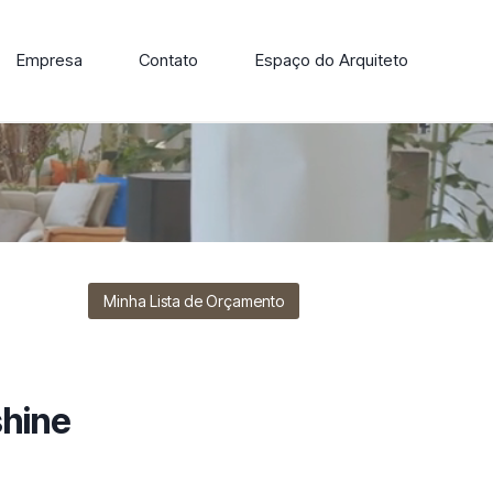
Empresa
Contato
Espaço do Arquiteto
ore nossa linha de cadeiras, poltronas, sofás e mesas de
Minha Lista de Orçamento
shine