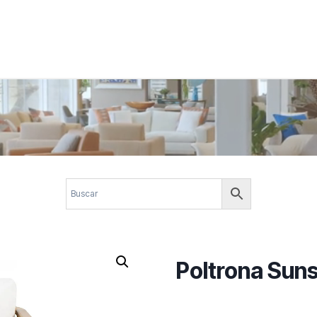
 corporativos com elegância, funcionalidade e personalidade. Expl
design.
Poltrona Sun