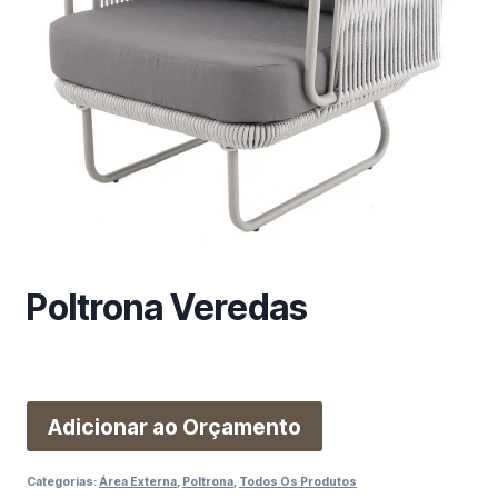
m
a
c
a
t
e
g
o
r
i
a
Poltrona Veredas
Adicionar ao Orçamento
Categorias:
Área Externa
,
Poltrona
,
Todos Os Produtos