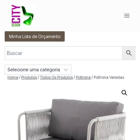
Pular
para
o
Conteúdo
Minha Lista de Orçamento
S
e
Home
/
Produtos
/
Todos Os Produtos
/
Poltrona
/
Poltrona Veredas
l
e
c
i
o
n
e
u