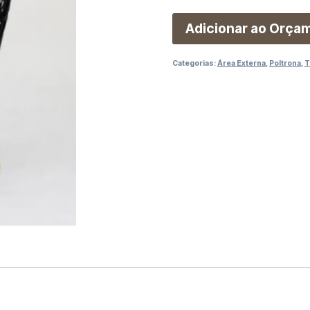
Adicionar ao Orça
Categorias:
Área Externa
,
Poltrona
,
T