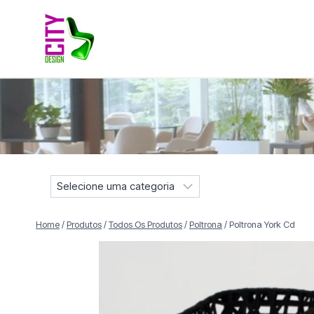
Pular
para
o
Conteúdo
Móveis selecionados para compor projetos residenciais e
S
e
l
Home
/
Produtos
/
Todos Os Produtos
/
Poltrona
/
Poltrona York Cd
e
c
i
o
n