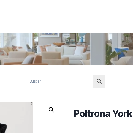
 corporativos com elegância, funcionalidade e personalidade. Expl
design.
Poltrona York