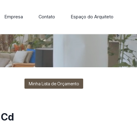
Empresa
Contato
Espaço do Arquiteto
ore nossa linha de cadeiras, poltronas, sofás e mesas de
Minha Lista de Orçamento
 Cd