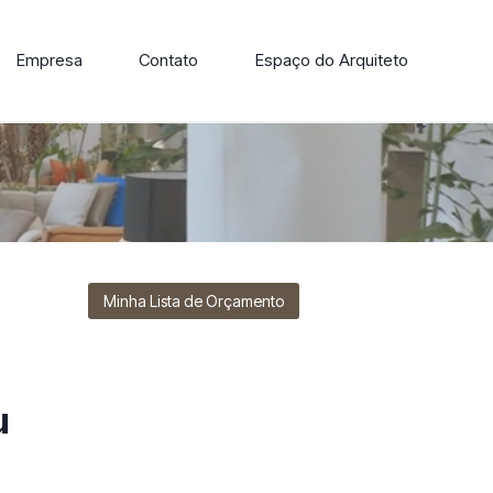
Empresa
Contato
Espaço do Arquiteto
ore nossa linha de cadeiras, poltronas, sofás e mesas de
Minha Lista de Orçamento
u