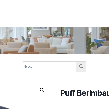
 corporativos com elegância, funcionalidade e personalidade. Expl
design.
Puff Berimba