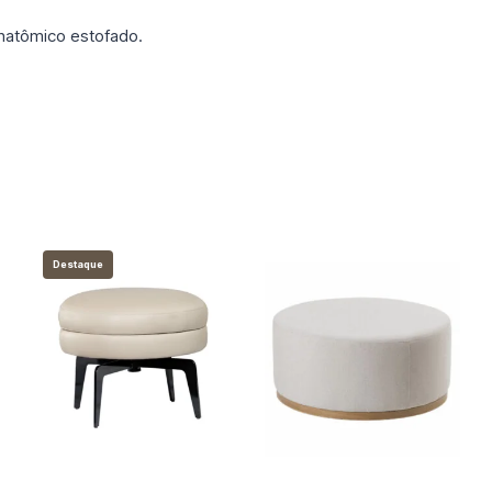
natômico estofado.
Destaque