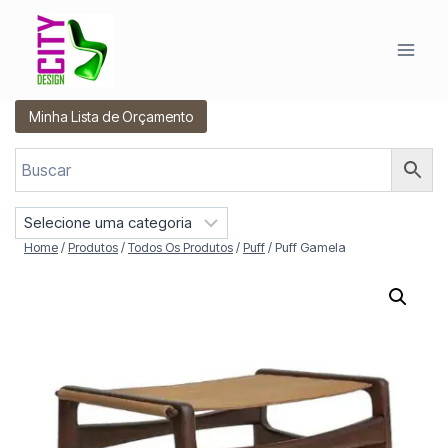
Pular
para
o
Conteúdo
Minha Lista de Orçamento
S
e
Home
/
Produtos
/
Todos Os Produtos
/
Puff
/
Puff Gamela
l
e
c
i
o
n
e
u