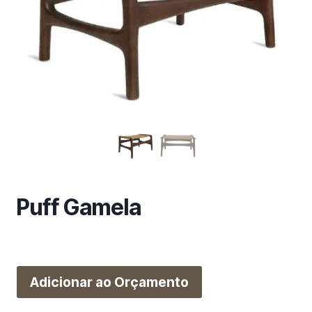
m
a
c
a
t
e
g
o
r
i
a
Puff Gamela
Adicionar ao Orçamento