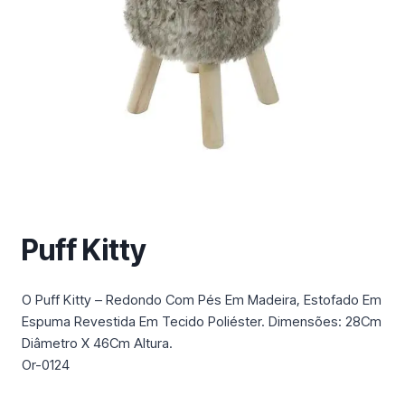
m
a
c
a
t
e
g
o
r
i
a
Puff Kitty
O Puff Kitty – Redondo Com Pés Em Madeira, Estofado Em
Espuma Revestida Em Tecido Poliéster. Dimensões: 28Cm
Diâmetro X 46Cm Altura.
Or-0124