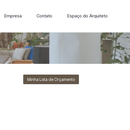
Empresa
Contato
Espaço do Arquiteto
ore nossa linha de cadeiras, poltronas, sofás e mesas de
Minha Lista de Orçamento