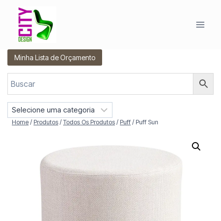
Pular
para
o
Conteúdo
Minha Lista de Orçamento
S
e
Home
/
Produtos
/
Todos Os Produtos
/
Puff
/
Puff Sun
l
e
c
i
o
n
e
u