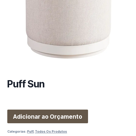
m
a
c
a
t
e
g
o
r
i
a
Puff Sun
Adicionar ao Orçamento
Categorias:
Puff
,
Todos Os Produtos