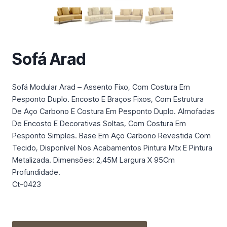
m
a
c
a
t
Sofá Arad
e
g
Sofá Modular Arad – Assento Fixo, Com Costura Em
o
Pesponto Duplo. Encosto E Braços Fixos, Com Estrutura
r
De Aço Carbono E Costura Em Pesponto Duplo. Almofadas
i
De Encosto E Decorativas Soltas, Com Costura Em
a
Pesponto Simples. Base Em Aço Carbono Revestida Com
Tecido, Disponível Nos Acabamentos Pintura Mtx E Pintura
Metalizada. Dimensões: 2,45M Largura X 95Cm
Profundidade.
Ct-0423