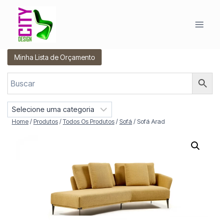
Pular
para
o
Conteúdo
Minha Lista de Orçamento
S
e
Home
/
Produtos
/
Todos Os Produtos
/
Sofá
/
Sofá Arad
l
e
c
i
o
n
e
u