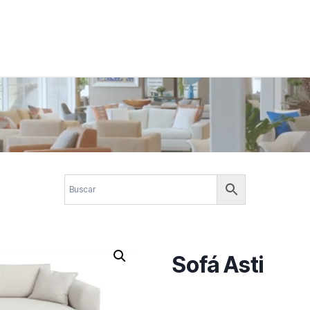
 corporativos com elegância, funcionalidade e personalidade. Expl
design.
Sofá Asti