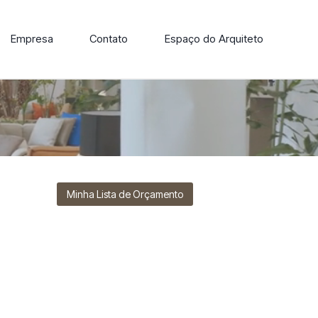
Empresa
Contato
Espaço do Arquiteto
ore nossa linha de cadeiras, poltronas, sofás e mesas de
Minha Lista de Orçamento