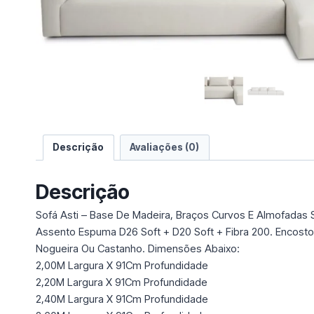
e
u
m
a
c
a
t
e
g
Descrição
Avaliações (0)
o
r
Descrição
i
a
Sofá Asti – Base De Madeira, Braços Curvos E Almofadas 
Assento Espuma D26 Soft + D20 Soft + Fibra 200. Encosto
Nogueira Ou Castanho. Dimensões Abaixo:
2,00M Largura X 91Cm Profundidade
2,20M Largura X 91Cm Profundidade
2,40M Largura X 91Cm Profundidade