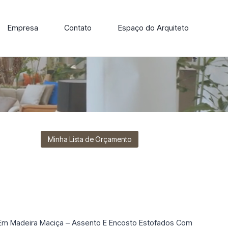
Empresa
Contato
Espaço do Arquiteto
ore nossa linha de cadeiras, poltronas, sofás e mesas de
Minha Lista de Orçamento
 Em Madeira Maciça – Assento E Encosto Estofados Com