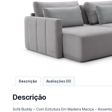
e
u
m
a
c
a
t
e
g
o
r
i
a
Descrição
Avaliações (0)
Descrição
Sofá Buddy – Com Estrutura Em Madeira Maciça – Assent