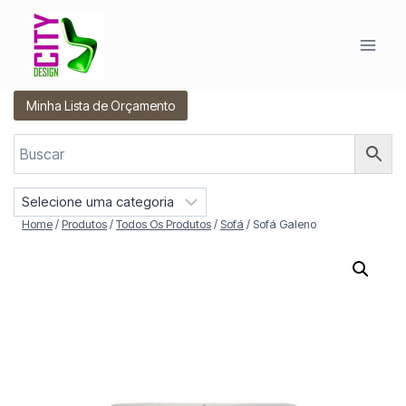
Pular
para
o
Conteúdo
Minha Lista de Orçamento
S
e
Home
/
Produtos
/
Todos Os Produtos
/
Sofá
/
Sofá Galeno
l
e
c
i
o
n
e
u