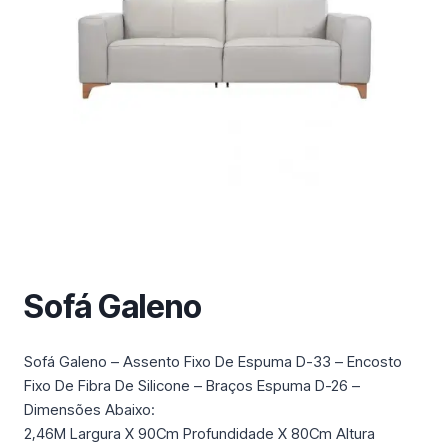
m
a
c
a
t
e
g
o
r
i
a
Sofá Galeno
Sofá Galeno – Assento Fixo De Espuma D-33 – Encosto
Fixo De Fibra De Silicone – Braços Espuma D-26 –
Dimensões Abaixo:
2,46M Largura X 90Cm Profundidade X 80Cm Altura