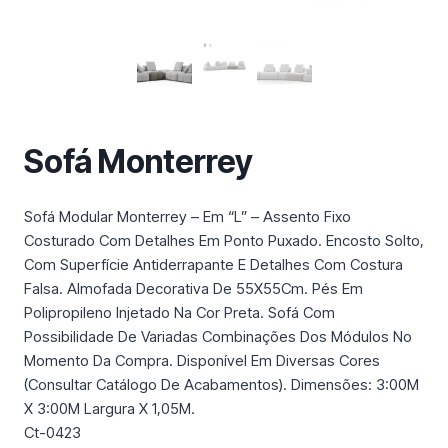
m
a
c
a
t
e
Sofá Monterrey
g
o
r
Sofá Modular Monterrey – Em “L” – Assento Fixo
i
Costurado Com Detalhes Em Ponto Puxado. Encosto Solto,
a
Com Superfície Antiderrapante E Detalhes Com Costura
Falsa. Almofada Decorativa De 55X55Cm. Pés Em
Polipropileno Injetado Na Cor Preta. Sofá Com
Possibilidade De Variadas Combinações Dos Módulos No
Momento Da Compra. Disponível Em Diversas Cores
(Consultar Catálogo De Acabamentos). Dimensões: 3:00M
X 3:00M Largura X 1,05M.
Ct-0423