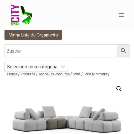
Pular
para
o
Conteúdo
Minha Lista de Orçamento
S
e
Home
/
Produtos
/
Todos Os Produtos
/
Sofá
/
Sofá Monterrey
l
e
c
i
o
n
e
u