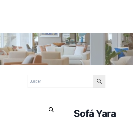
 corporativos com elegância, funcionalidade e personalidade. Expl
design.
Sofá Yara