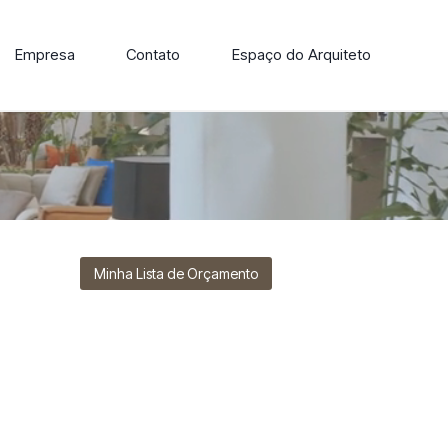
Empresa
Contato
Espaço do Arquiteto
ore nossa linha de cadeiras, poltronas, sofás e mesas de
Minha Lista de Orçamento