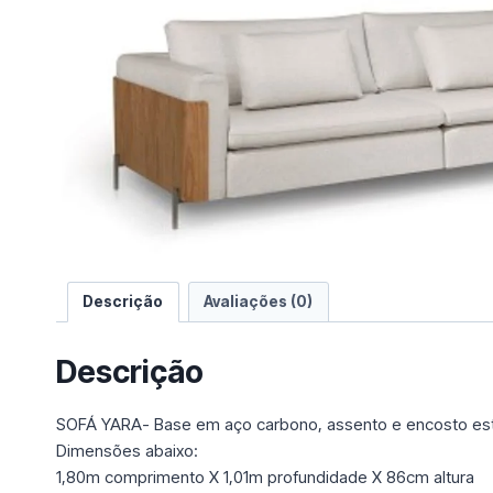
e
u
m
a
c
a
t
e
g
o
r
i
Descrição
Avaliações (0)
a
Descrição
SOFÁ YARA- Base em aço carbono, assento e encosto esto
Dimensões abaixo:
1,80m comprimento X 1,01m profundidade X 86cm altura