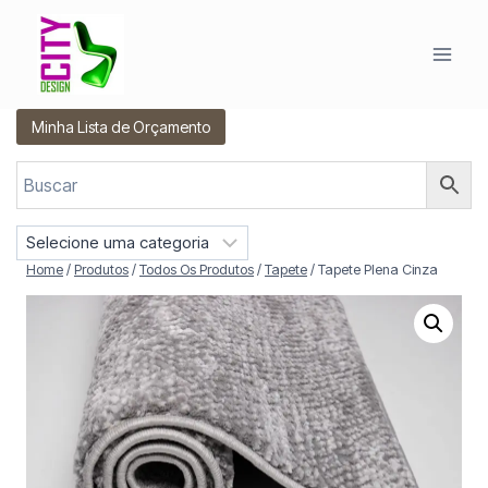
Pular
para
o
Conteúdo
Minha Lista de Orçamento
S
e
Home
/
Produtos
/
Todos Os Produtos
/
Tapete
/
Tapete Plena Cinza
l
e
c
i
o
n
e
u