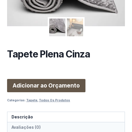
m
a
c
a
t
e
g
Tapete Plena Cinza
o
r
i
a
Adicionar ao Orçamento
Categorias:
Tapete
,
Todos Os Produtos
Descrição
Avaliações (0)