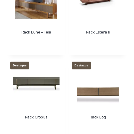
m
a
c
a
Rack Dune – Tela
Rack Esteira Ii
t
e
g
o
r
Destaque
Destaque
i
a
Rack Gropius
Rack Log