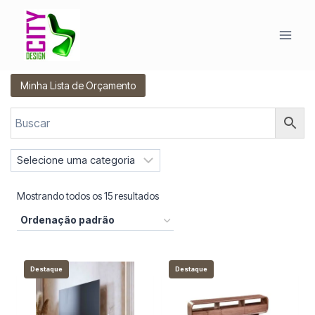
Pular
para
o
Conteúdo
Minha Lista de Orçamento
S
e
l
Mostrando todos os 15 resultados
e
c
i
o
Destaque
Destaque
n
e
u