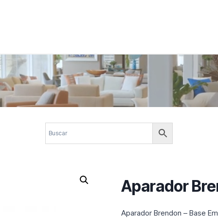
 corporativos com elegância, funcionalidade e personalidade. Expl
design.
Aparador Br
Aparador Brendon – Base Em