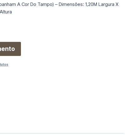
panham A Cor Do Tampo) – Dimensões: 1,20M Largura X
ltura
mento
dutos