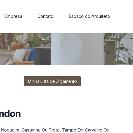
Empresa
Contato
Espaço do Arquiteto
ore nossa linha de cadeiras, poltronas, sofás e mesas de
Minha Lista de Orçamento
endon
 Nogueira, Castanho Ou Preto. Tampo Em Carvalho Ou