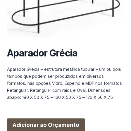
m
a
c
a
t
e
g
Aparador Grécia
o
r
i
Aparador Grécia – estrutura metálica tubular – um ou dois
a
tampos que podem ser produzidos em diversos
formatos, nas opções Vidro, Espelho e MDF nos formatos
Retangular, Retangular com raios e Oval. Dimensões
abaixo: 180 X 50 X 75 – 160 X 50 X 75 – 120 X 50 X 75
Adicionar ao Orçamento