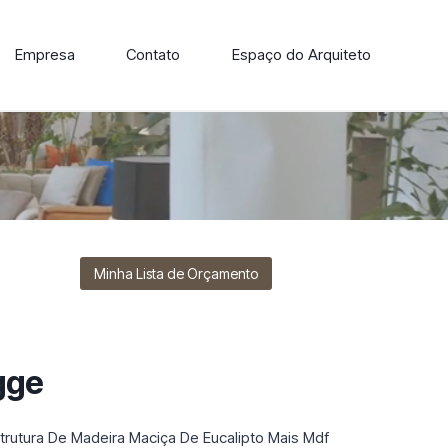
Empresa
Contato
Espaço do Arquiteto
ore nossa linha de cadeiras, poltronas, sofás e mesas de
Minha Lista de Orçamento
gge
rutura De Madeira Maciça De Eucalipto Mais Mdf