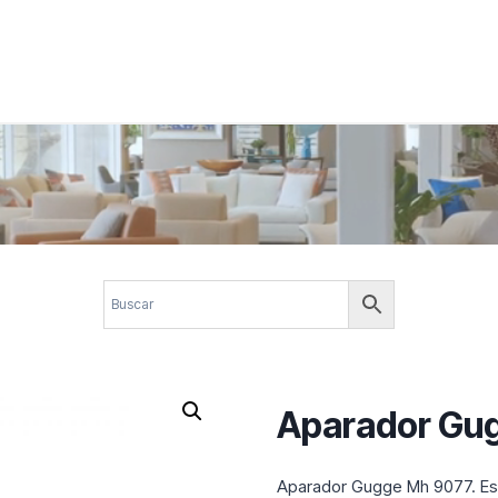
 corporativos com elegância, funcionalidade e personalidade. Expl
design.
Aparador Gu
Aparador Gugge Mh 9077. Est