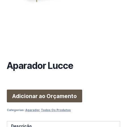
m
a
c
a
t
e
g
o
r
Aparador Lucce
i
a
Adicionar ao Orçamento
Categorias:
Aparador
,
Todos Os Produtos
Descrição