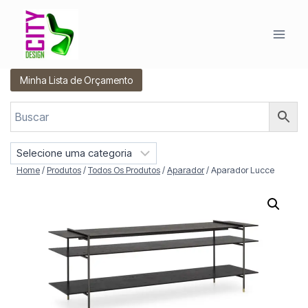
Pular
para
o
Conteúdo
Minha Lista de Orçamento
S
e
Home
/
Produtos
/
Todos Os Produtos
/
Aparador
/
Aparador Lucce
l
e
c
i
o
n
e
u