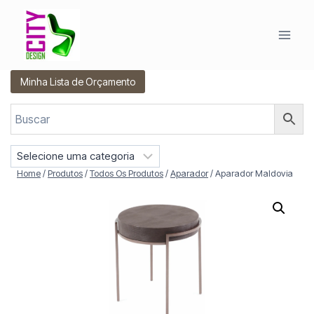
Pular
para
o
Conteúdo
Minha Lista de Orçamento
S
e
Home
/
Produtos
/
Todos Os Produtos
/
Aparador
/
Aparador Maldovia
l
e
c
i
o
n
e
u