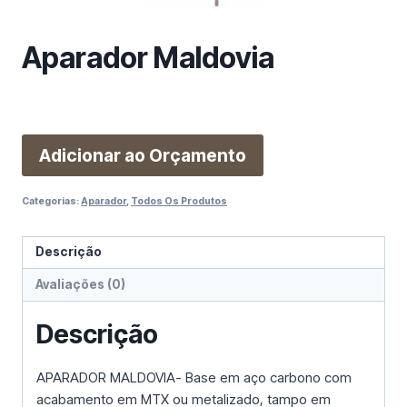
m
a
Aparador Maldovia
c
a
t
e
g
Adicionar ao Orçamento
o
r
Categorias:
Aparador
,
Todos Os Produtos
i
a
Descrição
Avaliações (0)
Descrição
APARADOR MALDOVIA- Base em aço carbono com
acabamento em MTX ou metalizado, tampo em