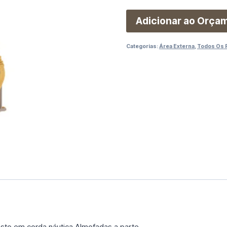
Adicionar ao Orça
Categorias:
Área Externa
,
Todos Os 
to em corda náutica.Almofadas a parte.