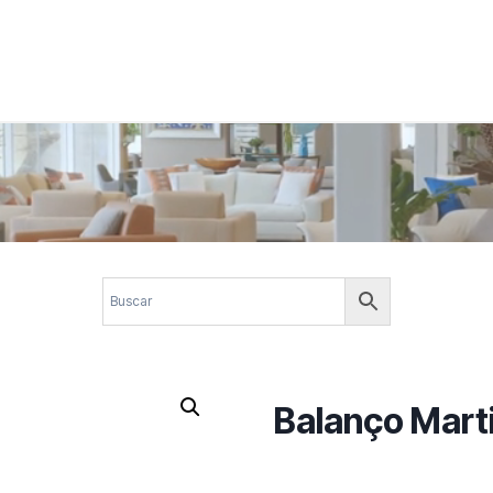
 corporativos com elegância, funcionalidade e personalidade. Expl
design.
Balanço Mart