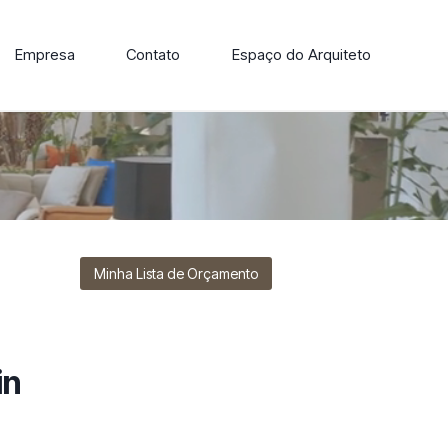
Empresa
Contato
Espaço do Arquiteto
ore nossa linha de cadeiras, poltronas, sofás e mesas de
Minha Lista de Orçamento
in