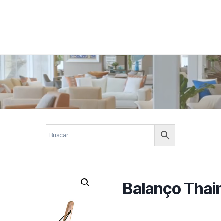
 corporativos com elegância, funcionalidade e personalidade. Expl
design.
Balanço Tha