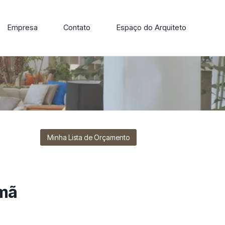
Empresa
Contato
Espaço do Arquiteto
ore nossa linha de cadeiras, poltronas, sofás e mesas de
Minha Lista de Orçamento
imã