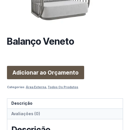
m
a
c
a
t
e
Balanço Veneto
g
o
r
i
Adicionar ao Orçamento
a
Categorias:
Área Externa
,
Todos Os Produtos
Descrição
Avaliações (0)
Descrição