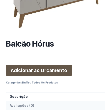
m
a
c
a
t
e
g
Balcão Hórus
o
r
i
a
Adicionar ao Orçamento
Categorias:
Buffet
,
Todos Os Produtos
Descrição
Avaliações (0)