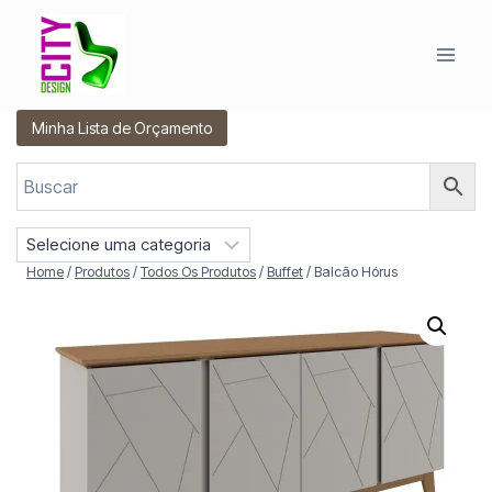
Pular
para
o
Conteúdo
Minha Lista de Orçamento
S
e
Home
/
Produtos
/
Todos Os Produtos
/
Buffet
/
Balcão Hórus
l
e
c
i
o
n
e
u