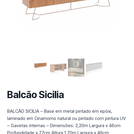
m
a
c
a
t
e
g
o
r
i
a
Balcão Sicilia
BALCÃO SICILIA – Base em metal pintado em epóxi,
laminado em Cinamomo natural ou pintado com pintura UV
– Gavetas internas – Dimensões: 2,20m Largura x 46cm
Profundidade x 77cm Altura 1,70m Largura x 46cm