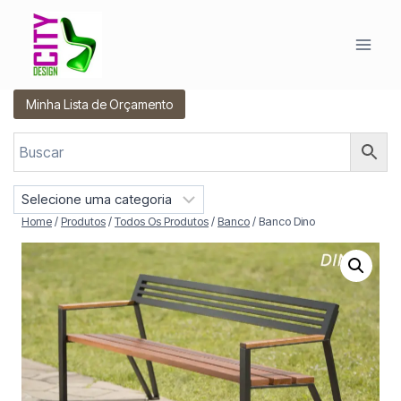
Pular
para
o
Conteúdo
Minha Lista de Orçamento
S
e
Home
/
Produtos
/
Todos Os Produtos
/
Banco
/
Banco Dino
l
e
c
i
o
n
e
u