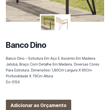
m
a
c
a
t
e
g
Banco Dino
o
r
i
Banco Dino – Estrutura Em Aço E Assento Em Madeira
a
Jatobá, Braço Com Detalhe Em Madeira. Diversas Cores
Para Estrutura. Dimensões: 1,80Cm Largura X 60Cm
Profundidade X 79Cm Altura
Dz-0124
Adicionar ao Orçamento