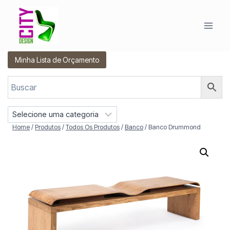
Pular
para
o
Conteúdo
Minha Lista de Orçamento
S
e
Home
/
Produtos
/
Todos Os Produtos
/
Banco
/
Banco Drummond
l
e
c
i
o
n
e
u