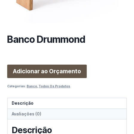
m
a
c
a
t
Banco Drummond
e
g
o
r
i
Adicionar ao Orçamento
a
Categorias:
Banco
,
Todos Os Produtos
Descrição
Avaliações (0)
Descrição