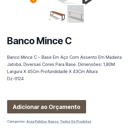
m
a
c
a
t
Banco Mince C
e
g
o
Banco Mince C – Base Em Aço Com Assento Em Madeira
r
Jatobá. Diversas Cores Para Base. Dimensões: 1,80M
i
Largura X 45Cm Profundidade X 43Cm Altura
a
Dz-0124
Adicionar ao Orçamento
Categorias:
Área Pública
,
Banco
,
Todos Os Produtos