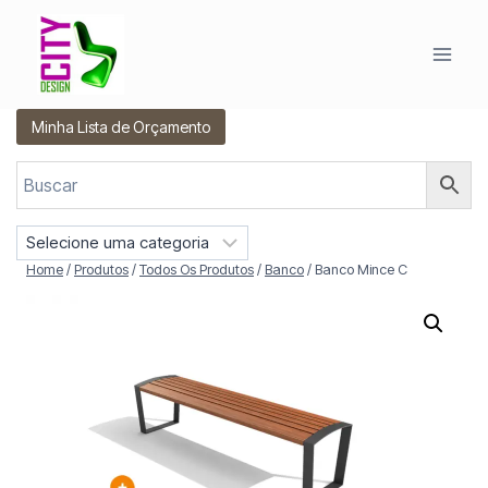
Pular
para
o
Conteúdo
Minha Lista de Orçamento
S
e
Home
/
Produtos
/
Todos Os Produtos
/
Banco
/
Banco Mince C
l
e
c
i
o
n
e
u