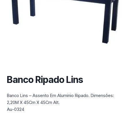
m
a
c
a
t
e
g
o
r
i
a
Banco Ripado Lins
Banco Lins – Assento Em Aluminio Ripado. Dimensões:
2,20M X 45Cm X 45Cm Alt.
Au-0324