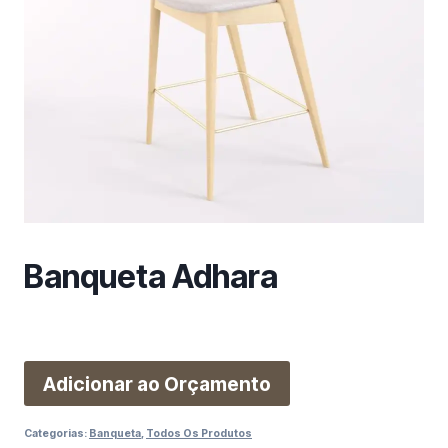
m
a
c
a
t
e
g
o
r
i
a
Banqueta Adhara
Adicionar ao Orçamento
Categorias:
Banqueta
,
Todos Os Produtos