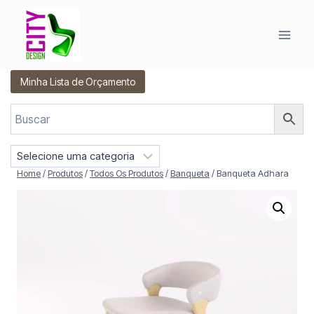
Pular
para
o
Conteúdo
Minha Lista de Orçamento
S
e
Home
/
Produtos
/
Todos Os Produtos
/
Banqueta
/
Banqueta Adhara
l
e
c
i
o
n
e
u