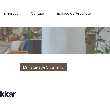
Empresa
Contato
Espaço do Arquiteto
ore nossa linha de cadeiras, poltronas, sofás e mesas de
Minha Lista de Orçamento
kkar