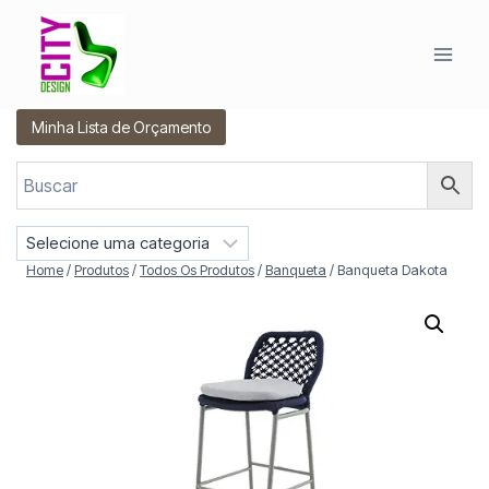
Pular
para
o
Conteúdo
Minha Lista de Orçamento
S
e
Home
/
Produtos
/
Todos Os Produtos
/
Banqueta
/
Banqueta Dakota
l
e
c
i
o
n
e
u