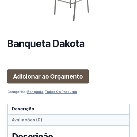
m
a
c
a
t
e
Banqueta Dakota
g
o
r
i
Adicionar ao Orçamento
a
Categorias:
Banqueta
,
Todos Os Produtos
Descrição
Avaliações (0)
Descrição