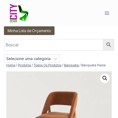
Pular
para
o
Conteúdo
Minha Lista de Orçamento
S
e
Home
/
Produtos
/
Todos Os Produtos
/
Banqueta
/
Banqueta Paola
l
e
c
i
o
n
e
u