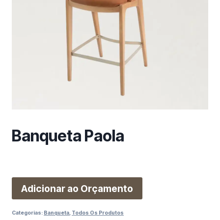
m
a
c
a
t
e
g
o
r
i
a
Banqueta Paola
Adicionar ao Orçamento
Categorias:
Banqueta
,
Todos Os Produtos