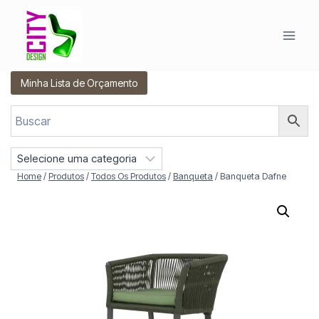
Pular
para
o
Conteúdo
Minha Lista de Orçamento
S
e
Home
/
Produtos
/
Todos Os Produtos
/
Banqueta
/
Banqueta Dafne
l
e
c
i
o
n
e
u