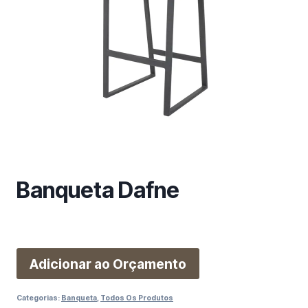
m
a
c
a
t
e
g
o
r
i
a
Banqueta Dafne
Adicionar ao Orçamento
Categorias:
Banqueta
,
Todos Os Produtos