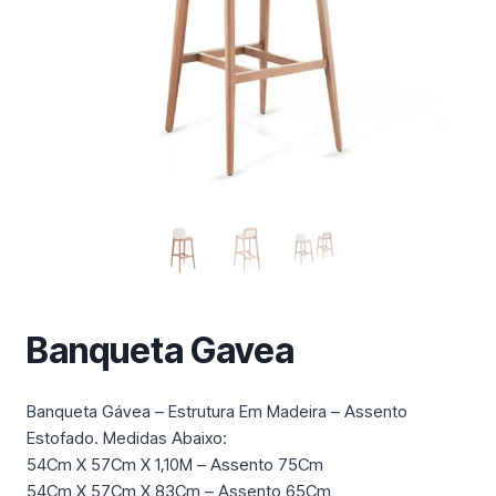
m
a
c
a
t
e
g
o
r
i
a
Banqueta Gavea
Banqueta Gávea – Estrutura Em Madeira – Assento
Estofado. Medidas Abaixo:
54Cm X 57Cm X 1,10M – Assento 75Cm
54Cm X 57Cm X 83Cm – Assento 65Cm