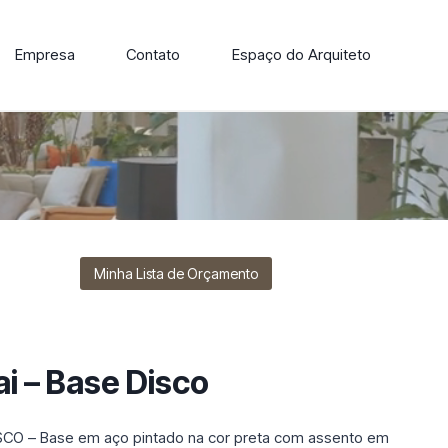
Empresa
Contato
Espaço do Arquiteto
ore nossa linha de cadeiras, poltronas, sofás e mesas de
Minha Lista de Orçamento
ai – Base Disco
CO – Base em aço pintado na cor preta com assento em