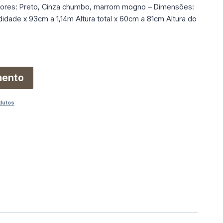
Cores: Preto, Cinza chumbo, marrom mogno – Dimensões:
dade x 93cm a 1,14m Altura total x 60cm a 81cm Altura do
mento
dutos