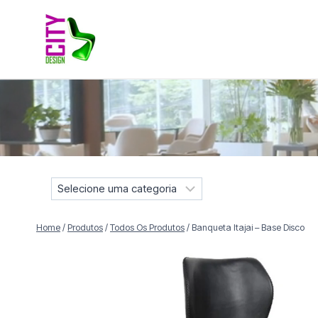
Pular
para
o
Conteúdo
Móveis selecionados para compor projetos residenciais e
S
e
l
Home
/
Produtos
/
Todos Os Produtos
/
Banqueta Itajai – Base Disco
e
c
i
o
n