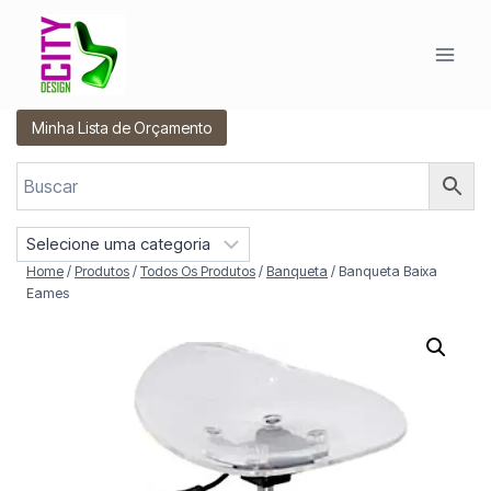
Pular
para
o
Conteúdo
Minha Lista de Orçamento
S
e
Home
/
Produtos
/
Todos Os Produtos
/
Banqueta
/
Banqueta Baixa
l
Eames
e
c
i
o
n
e
u