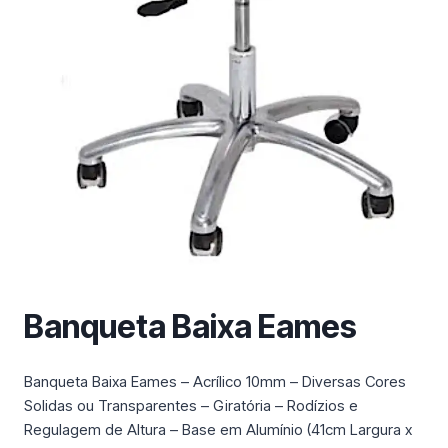
m
a
c
a
t
e
g
o
r
i
a
Banqueta Baixa Eames
Banqueta Baixa Eames – Acrílico 10mm – Diversas Cores
Solidas ou Transparentes – Giratória – Rodízios e
Regulagem de Altura – Base em Alumínio (41cm Largura x