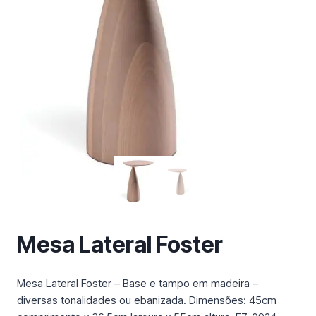
m
a
c
a
t
e
g
o
r
i
a
Mesa Lateral Foster
Mesa Lateral Foster – Base e tampo em madeira –
diversas tonalidades ou ebanizada. Dimensões: 45cm