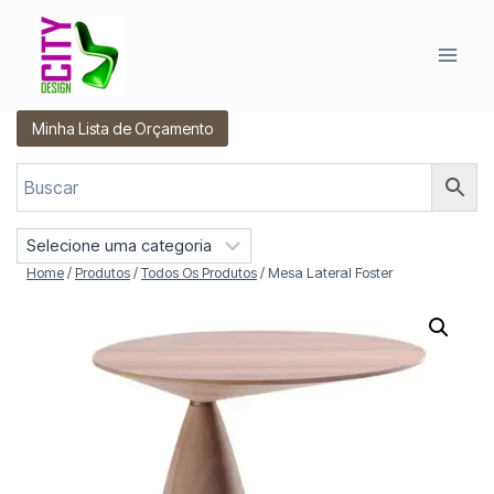
Pular
para
o
Conteúdo
Minha Lista de Orçamento
S
e
Home
/
Produtos
/
Todos Os Produtos
/
Mesa Lateral Foster
l
e
c
i
o
n
e
u