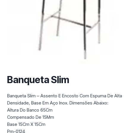
m
a
c
a
t
e
g
o
r
i
a
Banqueta Slim
Banqueta Slim – Assento E Encosto Com Espuma De Alta
Densidade, Base Em Aço Inox. Dimensões Abaixo:
Altura Do Banco 65Cm
Compensado De 15Mm
Base 15Cm X 15Cm
Pm-0124