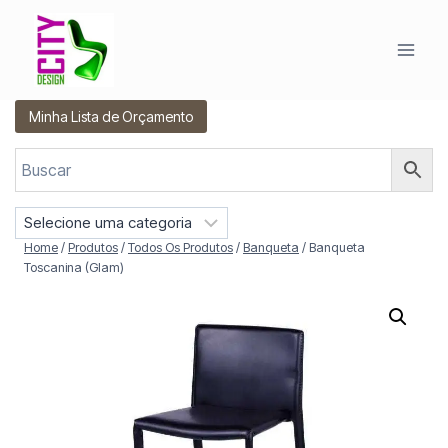
Pular
para
o
Conteúdo
Minha Lista de Orçamento
S
e
Home
/
Produtos
/
Todos Os Produtos
/
Banqueta
/
Banqueta
l
Toscanina (Glam)
e
c
i
o
n
e
u