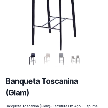
m
a
c
a
t
e
g
o
r
i
a
Banqueta Toscanina
(Glam)
Banqueta Toscanina (Glam)- Estrutura Em Aço E Espuma