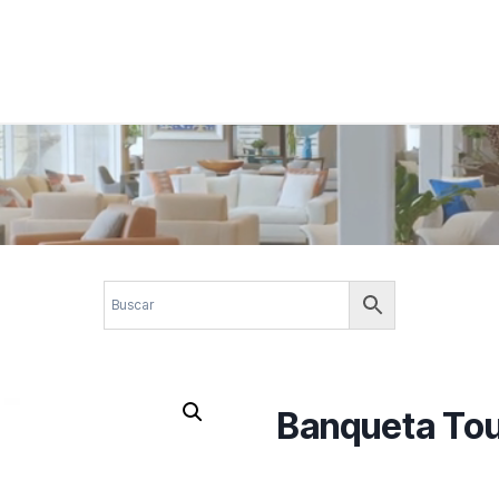
 corporativos com elegância, funcionalidade e personalidade. Expl
design.
Banqueta To