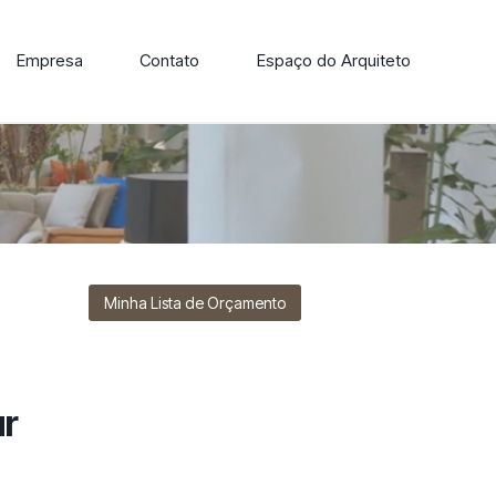
Empresa
Contato
Espaço do Arquiteto
ore nossa linha de cadeiras, poltronas, sofás e mesas de
Minha Lista de Orçamento
ur