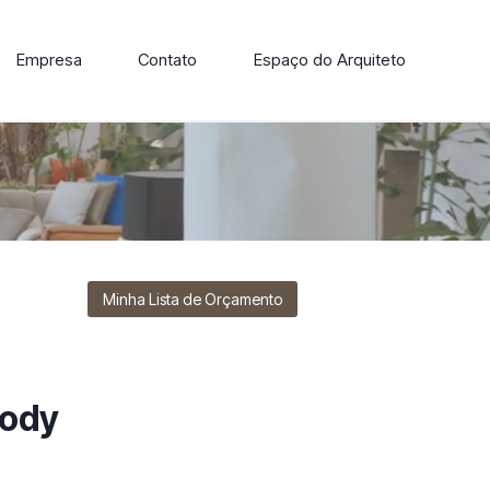
Empresa
Contato
Espaço do Arquiteto
ore nossa linha de cadeiras, poltronas, sofás e mesas de
Minha Lista de Orçamento
ody