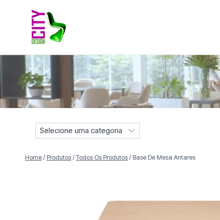
Pular
para
o
Conteúdo
Móveis selecionados para compor projetos residenciais e
S
e
l
Home
/
Produtos
/
Todos Os Produtos
/
Base De Mesa Antares
e
c
i
o
n