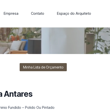
Empresa
Contato
Espaço do Arquiteto
ore nossa linha de cadeiras, poltronas, sofás e mesas de
Minha Lista de Orçamento
a Antares
inio Fundido – Polido Ou Pintado