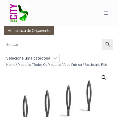
Pular
para
o
Conteúdo
Minha Lista de Orçamento
S
e
Home
/
Produtos
/
Todos Os Produtos
/
Área Pública
/
Bicicletário Fish
l
e
c
i
o
n
e
u