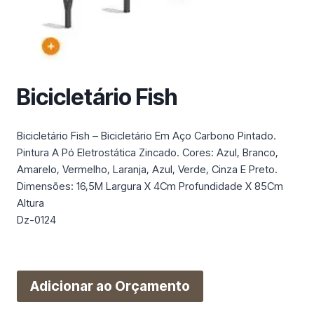
m
a
c
a
t
Bicicletário Fish
e
g
o
Bicicletário Fish – Bicicletário Em Aço Carbono Pintado.
r
Pintura A Pó Eletrostática Zincado. Cores: Azul, Branco,
i
Amarelo, Vermelho, Laranja, Azul, Verde, Cinza E Preto.
a
Dimensões: 16,5M Largura X 4Cm Profundidade X 85Cm
Altura
Dz-0124
Adicionar ao Orçamento