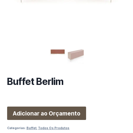
m
a
c
a
t
e
g
o
r
i
a
Buffet Berlim
Adicionar ao Orçamento
Categorias:
Buffet
,
Todos Os Produtos